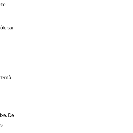
tre
rôle sur
dent à
fixe. De
s.