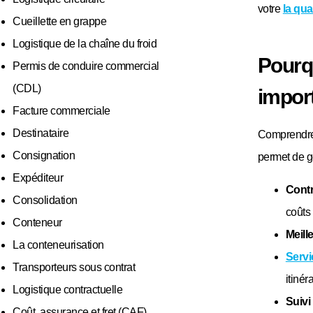
votre
la qua
Cueillette en grappe
Logistique de la chaîne du froid
Pourqu
Permis de conduire commercial
(CDL)
import
Facture commerciale
Destinataire
Comprendre l
Consignation
permet de g
Expéditeur
Contr
Consolidation
coûts 
Conteneur
Meille
La conteneurisation
Servi
Transporteurs sous contrat
itinér
Logistique contractuelle
Suivi
Coût, assurance et fret (CAF)