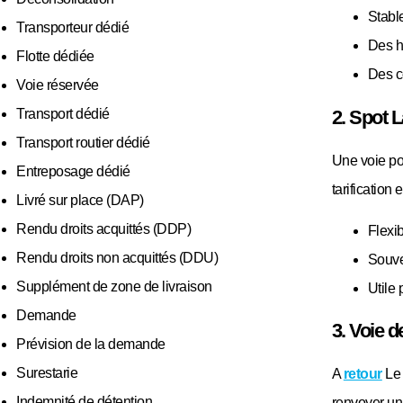
Stabl
Transporteur dédié
Des h
Flotte dédiée
Des co
Voie réservée
2. Spot 
Transport dédié
Transport routier dédié
Une voie pon
Entreposage dédié
tarification
Livré sur place (DAP)
Rendu droits acquittés (DDP)
Flexi
Rendu droits non acquittés (DDU)
Souve
Supplément de zone de livraison
Utile
Demande
3. Voie d
Prévision de la demande
Surestarie
A
retour
Le 
Indemnité de détention
renvoyer un 