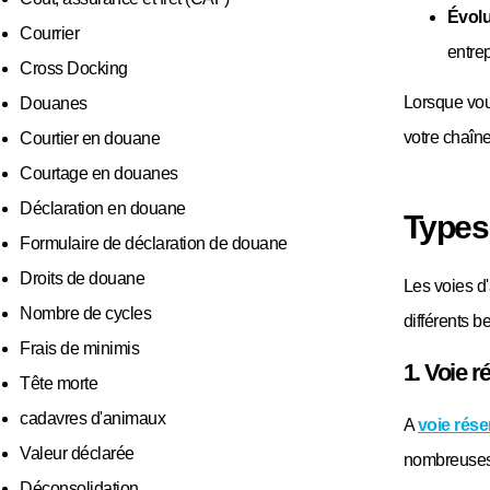
Évolu
Courrier
entrep
Cross Docking
Lorsque vous
Douanes
votre chaîn
Courtier en douane
Courtage en douanes
Déclaration en douane
Types 
Formulaire de déclaration de douane
Droits de douane
Les voies d'
Nombre de cycles
différents b
Frais de minimis
1. Voie r
Tête morte
cadavres d'animaux
A
voie rése
Valeur déclarée
nombreuses 
Déconsolidation