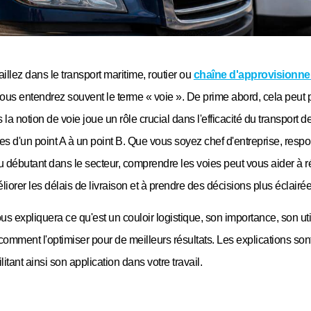
aillez dans le transport maritime, routier ou
chaîne d'approvisionn
vous entendrez souvent le terme « voie ». De prime abord, cela peut p
 la notion de voie joue un rôle crucial dans l'efficacité du transport d
s d'un point A à un point B. Que vous soyez chef d'entreprise, resp
u débutant dans le secteur, comprendre les voies peut vous aider à r
liorer les délais de livraison et à prendre des décisions plus éclairée
s expliquera ce qu'est un couloir logistique, son importance, son uti
comment l'optimiser pour de meilleurs résultats. Les explications sont
litant ainsi son application dans votre travail.