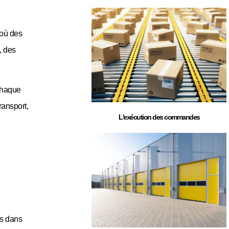
 où des
, des
 chaque
ransport,
L'exécution des commandes
es dans