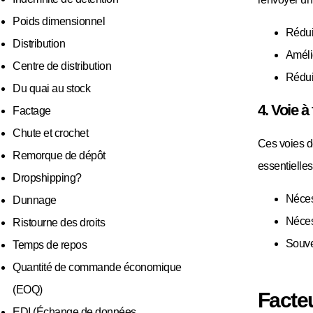
Poids dimensionnel
Réduit
Distribution
Amélio
Centre de distribution
Réduit
Du quai au stock
4. Voie à 
Factage
Chute et crochet
Ces voies d
Remorque de dépôt
essentielle
Dropshipping?
Néces
Dunnage
Néces
Ristourne des droits
Souven
Temps de repos
Quantité de commande économique
(EOQ)
Facteu
EDI (Échange de données