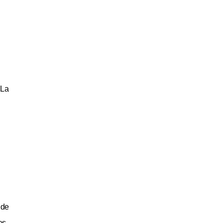
 La
 de
es.