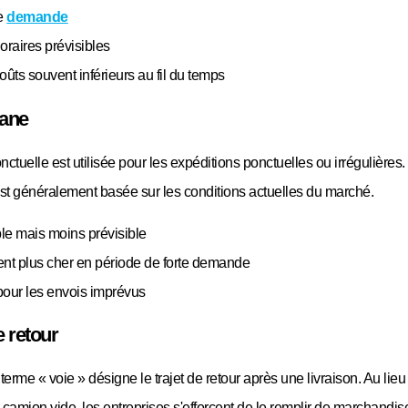
e
demande
oraires prévisibles
ûts souvent inférieurs au fil du temps
Lane
ctuelle est utilisée pour les expéditions ponctuelles ou irrégulières.
 est généralement basée sur les conditions actuelles du marché.
ble mais moins prévisible
nt plus cher en période de forte demande
 pour les envois imprévus
e retour
terme « voie » désigne le trajet de retour après une livraison. Au lieu
camion vide, les entreprises s'efforcent de le remplir de marchandis