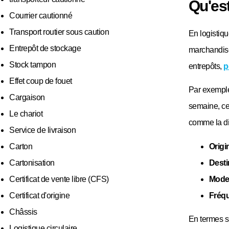
Qu'est
Courrier cautionné
Transport routier sous caution
En logistiqu
Entrepôt de stockage
marchandise
Stock tampon
entrepôts,
p
Effet coup de fouet
Par exemple
Cargaison
semaine, cet
Le chariot
comme la dis
Service de livraison
Origi
Carton
Desti
Cartonisation
Mode 
Certificat de vente libre (CFS)
Fréq
Certificat d'origine
Châssis
En termes s
Logistique circulaire