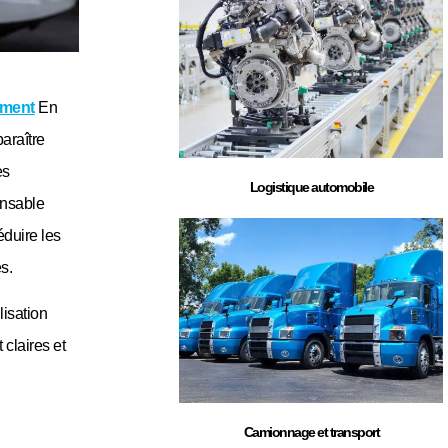
ement
En
araître
es
Logistique automobile
onsable
éduire les
s.
lisation
 claires et
Camionnage et transport