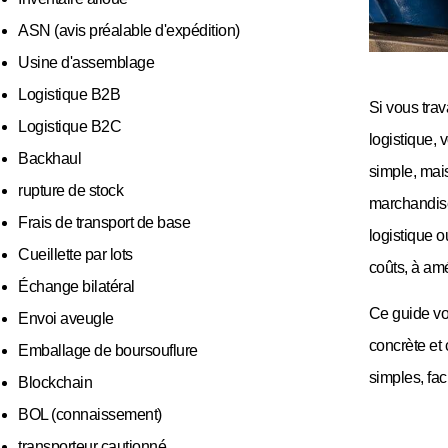
ASN (avis préalable d'expédition)
Usine d'assemblage
Logistique B2B
Si vous trav
Logistique B2C
logistique, 
Backhaul
simple, mais
rupture de stock
marchandise
Frais de transport de base
logistique o
Cueillette par lots
coûts, à amé
Échange bilatéral
Ce guide vou
Envoi aveugle
concrète et 
Emballage de boursouflure
simples, faci
Blockchain
BOL (connaissement)
transporteur cautionné